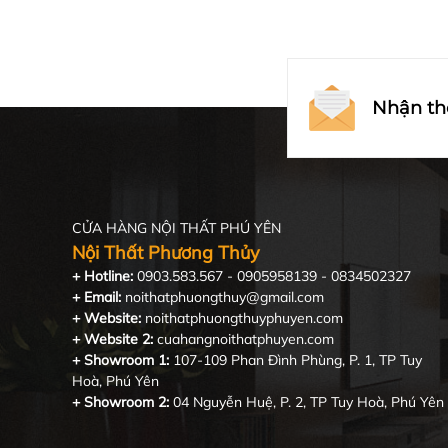
Nhận th
CỬA HÀNG NỘI THẤT PHÚ YÊN
Nội Thất Phương Thủy
+ Hotline:
0903.583.567 - 0905958139 - 0834502327
+ Email:
noithatphuongthuy@gmail.com
+ Website:
noithatphuongthuyphuyen.com
+ Website 2:
cuahangnoithatphuyen.com
+ Showroom 1:
107-109 Phan Đình Phùng, P. 1, TP Tuy
Hoà, Phú Yên
+ Showroom 2:
04 Nguyễn Huệ, P. 2, TP Tuy Hoà, Phú Yên