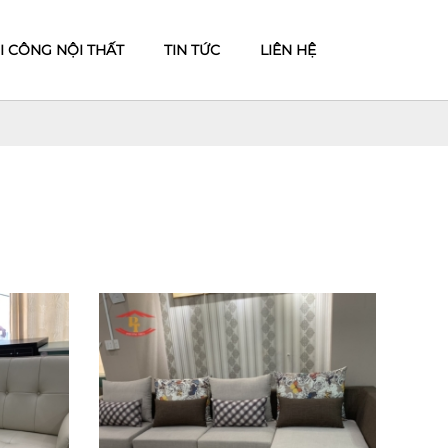
I CÔNG NỘI THẤT
TIN TỨC
LIÊN HỆ