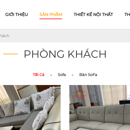
GIỚI THIỆU
SẢN PHẨM
THIẾT KẾ NỘI THẤT
TH
hách
PHÒNG KHÁCH
Tất Cả
Sofa
Bàn SoFa