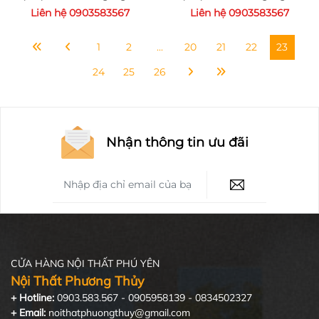
Liên hệ 0903583567
Liên hệ 0903583567
1
2
...
20
21
22
23
24
25
26
Nhận thông tin ưu đãi
CỬA HÀNG NỘI THẤT PHÚ YÊN
Nội Thất Phương Thủy
+ Hotline:
0903.583.567 - 0905958139 - 0834502327
+ Email:
noithatphuongthuy@gmail.com