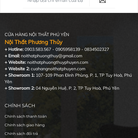
CỬA HÀNG NỘI THẤT PHÚ YÊN
Nội Thất Phương Thủy
+ Hotline:
0903.583.567 - 0905958139 - 0834502327
+ Email:
noithatphuongthuy@gmail.com
+ Website:
noithatphuongthuyphuyen.com
+ Website 2:
cuahangnoithatphuyen.com
+ Showroom 1:
107-109 Phan Đình Phùng, P. 1, TP Tuy Hoà, Phú
Yên
+ Showroom 2:
04 Nguyễn Huệ, P. 2, TP Tuy Hoà, Phú Yên
CHÍNH SÁCH
Chính sách thanh toán
Chính sách giao hàng
Chính sách đổi trả